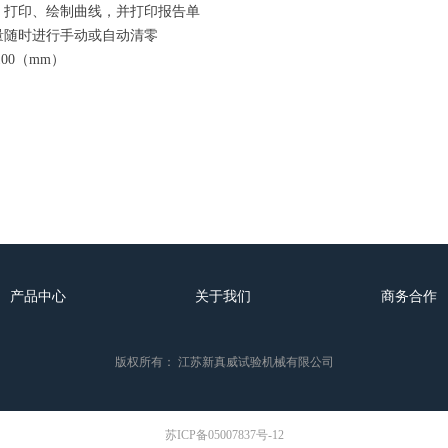
储、打印、绘制曲线，并打印报告单
量随时进行手动或自动清零
100（mm）
产品中心
关于我们
商务合作
版权所有：
江苏新真威试验机械有限公司
苏ICP备05007837号-12