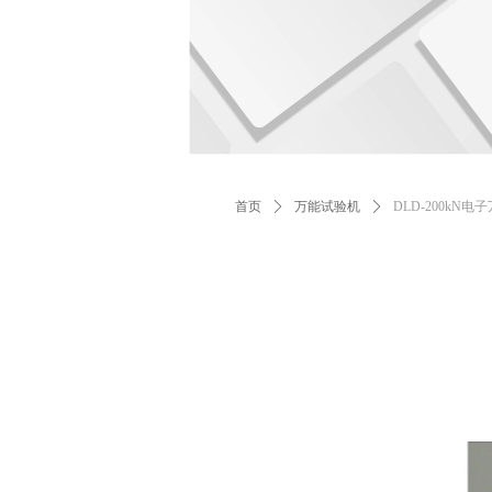
首页
ꄲ
万能试验机
ꄲ
DLD-200kN