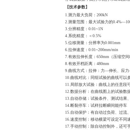
【技术参数】
1.测力最大负荷：200kN
2.测量范围：最大试验力的0.4%—10
3.分辨精度：0.01~1N
4.系统精度：＜0.5%
5.位移测量：分辨率为0.001mm
6.拉伸速度：0.01~200mm/min
7.有效拉伸长度：650mm（压缩空间8
8.有效开档距离：480mm
9.曲线方式：拉伸：力—伸长、应力
10.曲线对比：同组试验的曲线可以
11.局部放大试验：曲线上的任意段
12.数据分析：在曲线图上的试验数
13.自动存储：试验条件、测试结
14.断裂停车：试样拉断瞬间能停车
15.自动保护：有自动过负荷、过
16.速度控制：移动横梁可设定不同
17.手动控制：除自动控制外，还