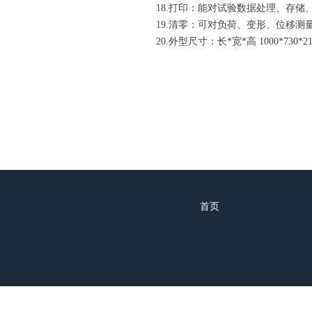
18.打印：能对试验数据处理、存
19.清零：可对负荷、变形、位移测
20.外型尺寸：长*宽*高 1000*730*2
首页